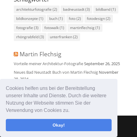
architekturfotografie
(2)
badneustadt
(3)
bildband
(1)
bildkonzepte
(1)
buch
(1)
foto
(2)
fotodesign
(2)
fotografie
(3)
fotowalk
(1)
martinflechsig
(1)
rhöngrabfeld
(3)
unterfranken
(2)
Martin Flechsig
Vorteile meiner Architektur-Fotografie
September 26, 2025
Neues Bad Neustadt Buch von Martin Flechsig
November
28, 2024
Martin Flechsig – selbständiger Foto-Designer und
Cookies helfen uns bei der Bereitstellung
Architektur-Fotograf aus Bad Neustadt
Juni 25, 2021
unserer Inhalte und Dienste. Durch die weitere
Nutzung der Webseite stimmen Sie der
Verwendung von Cookies zu.
Okay!
Designed by
Designers Inn