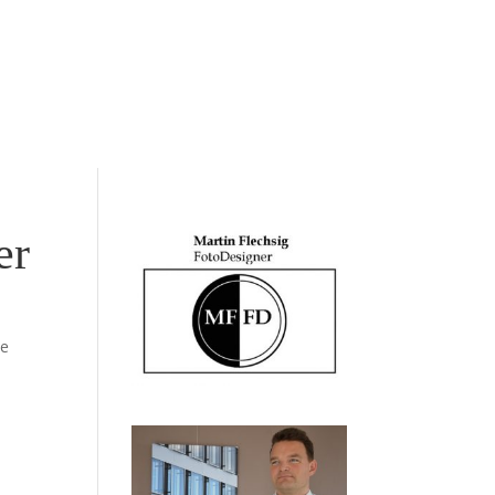
er
re