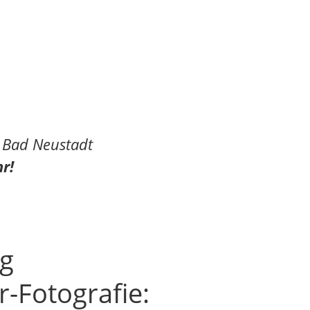
s Bad Neustadt
r!
ng
r-Fotografie: