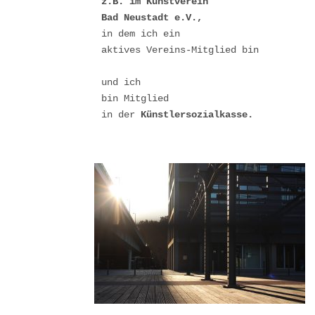
z.B. im Kunstverein 

Bad Neustadt e.V.,
in dem ich ein

aktives Vereins-Mitglied bin

und ich 

bin Mitglied 

in der 
Künstlersozialkasse.